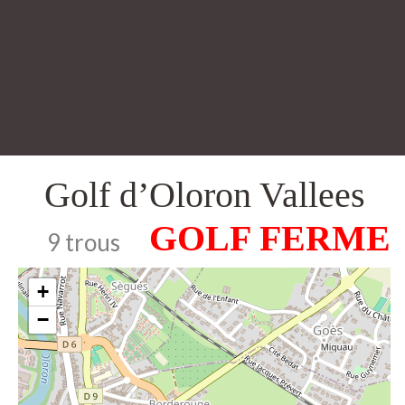
Golf d’Oloron Vallees
9 trous
+
−