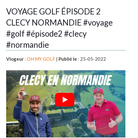
VOYAGE GOLF ÉPISODE 2
CLECY NORMANDIE #voyage
#golf #épisode2 #clecy
#normandie
Vlogeur
:
OH MY GOLF
|
Publié le
: 25-05-2022