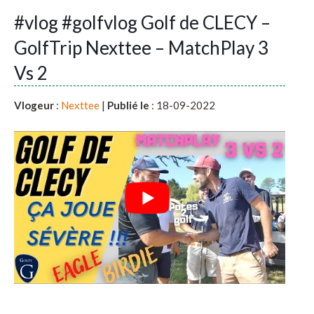
#vlog #golfvlog Golf de CLECY –
GolfTrip Nexttee – MatchPlay 3
Vs 2
Vlogeur
:
Nexttee
|
Publié le
: 18-09-2022