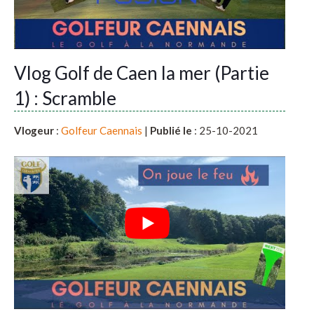
Vlog Golf de Caen la mer (Partie
1) : Scramble
Vlogeur
:
Golfeur Caennais
|
Publié le
: 25-10-2021