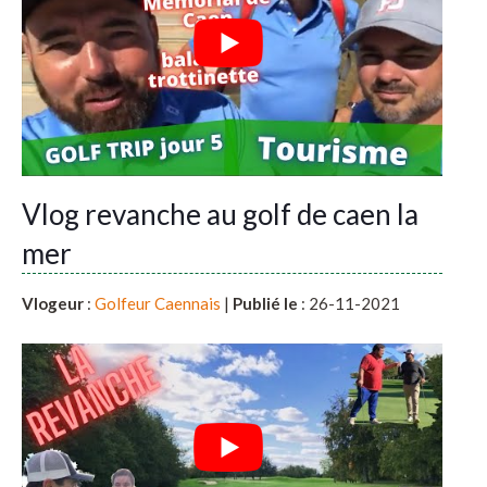
Vlog revanche au golf de caen la
mer
Vlogeur
:
Golfeur Caennais
|
Publié le
: 26-11-2021