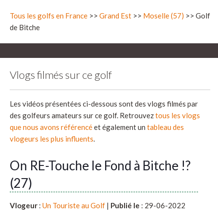
Tous les golfs en France
>>
Grand Est
>>
Moselle (57)
>> Golf
de Bitche
Vlogs filmés sur ce golf
Les vidéos présentées ci-dessous sont des vlogs filmés par
des golfeurs amateurs sur ce golf. Retrouvez
tous les vlogs
que nous avons référencé
et également un
tableau des
vlogeurs les plus influents
.
On RE-Touche le Fond à Bitche !?
(27)
Vlogeur
:
Un Touriste au Golf
|
Publié le
: 29-06-2022