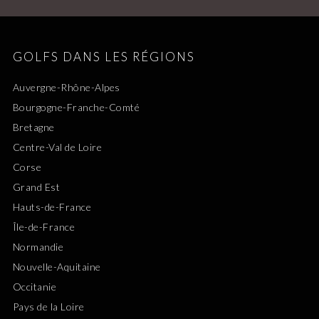
GOLFS DANS LES RÉGIONS
Auvergne-Rhône-Alpes
Bourgogne-Franche-Comté
Bretagne
Centre-Val de Loire
Corse
Grand Est
Hauts-de-France
Île-de-France
Normandie
Nouvelle-Aquitaine
Occitanie
Pays de la Loire