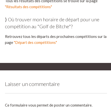
Tous les résultats des compétitions se trouve sur la page
"Résultats des compétitions"
⟩ Où trouver mon horaire de départ pour une
compétition au "Golf de Bitche"?
Retrouvez tous les départs des prochaines compétitions sur la
page
"Départ des compétitions"
Laisser un commentaire
Ce formulaire vous permet de poster un commentaire.