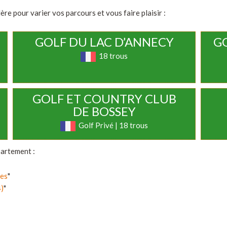
re pour varier vos parcours et vous faire plaisir :
GOLF DU LAC D’ANNECY
G
18 trous
GOLF ET COUNTRY CLUB
DE BOSSEY
Golf Privé | 18 trous
partement :
pes
"
4)
"