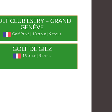
OLF CLUB ESERY – GRAND
GENÈVE
Golf Privé | 18 trous | 9 trous
GOLF DE GIEZ
18 trous | 9 trous