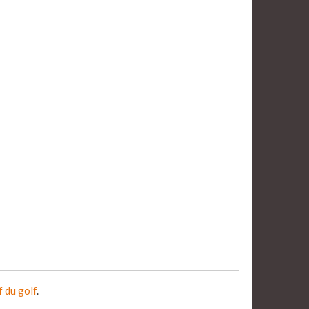
f du golf
.