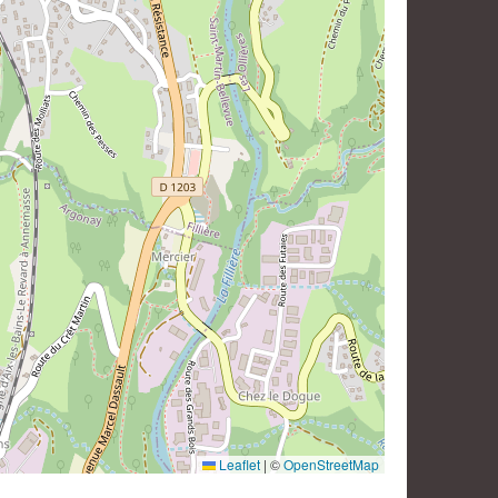
Leaflet
|
©
OpenStreetMap