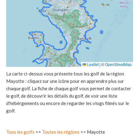
Leaflet
|
©
OpenStreetMap
La carte ci-dessus vous présente tous les golf de la région
Mayotte : cliquez sur une icône pour en apprendre plus sur
chaque golf. La fiche de chaque golf vous permet de contacter
le golf, de découvrir les détails du golf, de voir une liste
d'hébérgements ou encore de regarder les vlogs filmés sur le
golf.
Tous les golfs
>>
Toutes les régions
>> Mayotte