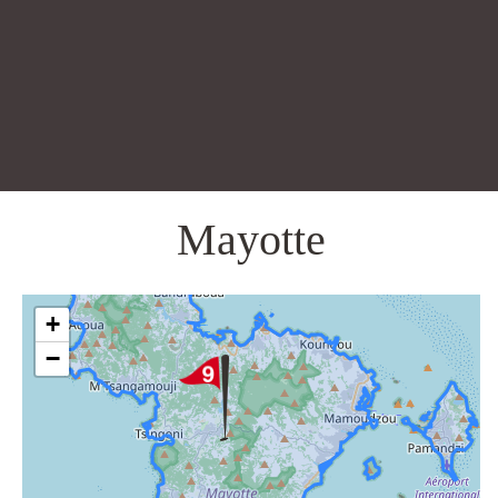
Mayotte
+
−