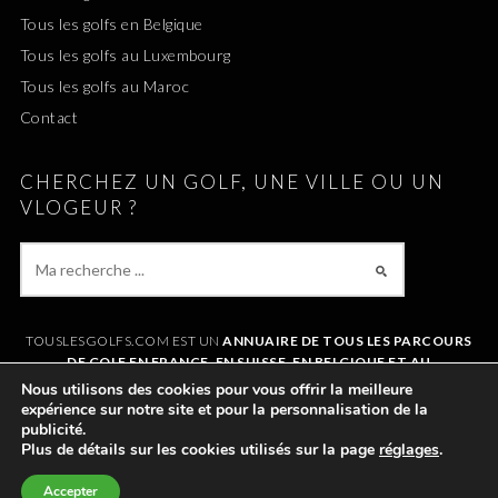
Tous les golfs en Belgique
Tous les golfs au Luxembourg
Tous les golfs au Maroc
Contact
CHERCHEZ UN GOLF, UNE VILLE OU UN
VLOGEUR ?
TOUSLESGOLFS.COM EST UN
ANNUAIRE DE TOUS LES PARCOURS
DE GOLF EN FRANCE, EN SUISSE, EN BELGIQUE ET AU
LUXEMBOURG
. IL VOUS PERMET DE TROUVER UN GOLF AUTOUR DE
Nous utilisons des cookies pour vous offrir la meilleure
CHEZVOUS OU LORS DE VOS VACANCES. LE SITE RÉFÉRENCE
expérience sur notre site et pour la personnalisation de la
ÉGALEMENT
TOUS LES VLOGS GOLF
ET LES
VLOGEURS LES PLUS
publicité.
POPULAIRES
.
Plus de détails sur les cookies utilisés sur la page
réglages
.
Accepter
©2011-2026 TOUSLESGOLFS.COM |
MENTIONS LÉGALES