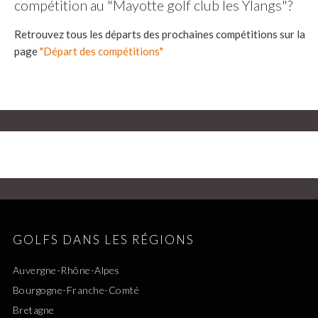
compétition au "Mayotte golf club les Ylangs"?
Retrouvez tous les départs des prochaines compétitions sur la
page
"Départ des compétitions"
GOLFS DANS LES RÉGIONS
Auvergne-Rhône-Alpes
Bourgogne-Franche-Comté
Bretagne