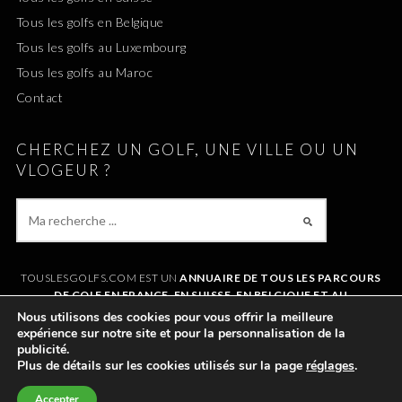
Tous les golfs en Belgique
Tous les golfs au Luxembourg
Tous les golfs au Maroc
Contact
CHERCHEZ UN GOLF, UNE VILLE OU UN
VLOGEUR ?
TOUSLESGOLFS.COM EST UN
ANNUAIRE DE TOUS LES PARCOURS
DE GOLF EN FRANCE, EN SUISSE, EN BELGIQUE ET AU
LUXEMBOURG
. IL VOUS PERMET DE TROUVER UN GOLF AUTOUR DE
Nous utilisons des cookies pour vous offrir la meilleure
CHEZVOUS OU LORS DE VOS VACANCES. LE SITE RÉFÉRENCE
expérience sur notre site et pour la personnalisation de la
ÉGALEMENT
TOUS LES VLOGS GOLF
ET LES
VLOGEURS LES PLUS
publicité.
POPULAIRES
.
Plus de détails sur les cookies utilisés sur la page
réglages
.
Accepter