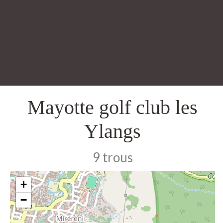
Mayotte golf club les
Ylangs
9 trous
+
−