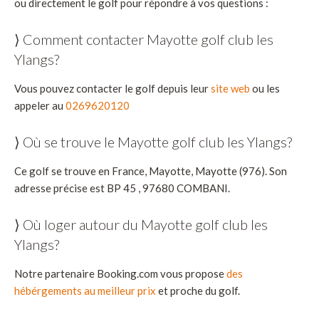
ou directement le golf pour répondre à vos questions :
⟩ Comment contacter Mayotte golf club les
Ylangs?
Vous pouvez contacter le golf depuis leur
site web
ou les
appeler au
0269620120
⟩ Où se trouve le Mayotte golf club les Ylangs?
Ce golf se trouve en France, Mayotte, Mayotte (976). Son
adresse précise est BP 45 , 97680 COMBANI.
⟩ Où loger autour du Mayotte golf club les
Ylangs?
Notre partenaire Booking.com vous propose
des
hébérgements au meilleur prix
et proche du golf.