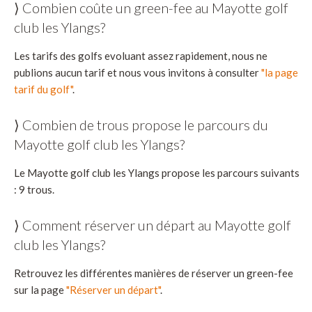
⟩ Combien coûte un green-fee au Mayotte golf
club les Ylangs?
Les tarifs des golfs evoluant assez rapidement, nous ne
publions aucun tarif et nous vous invitons à consulter
"la page
tarif du golf"
.
⟩ Combien de trous propose le parcours du
Mayotte golf club les Ylangs?
Le Mayotte golf club les Ylangs propose les parcours suivants
: 9 trous.
⟩ Comment réserver un départ au Mayotte golf
club les Ylangs?
Retrouvez les différentes manières de réserver un green-fee
sur la page
"Réserver un départ"
.