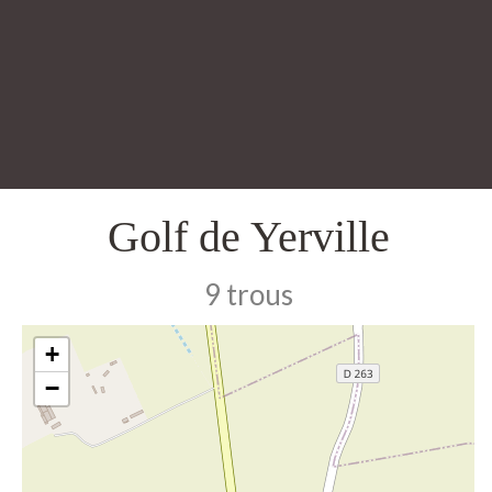
Golf de Yerville
9 trous
+
−