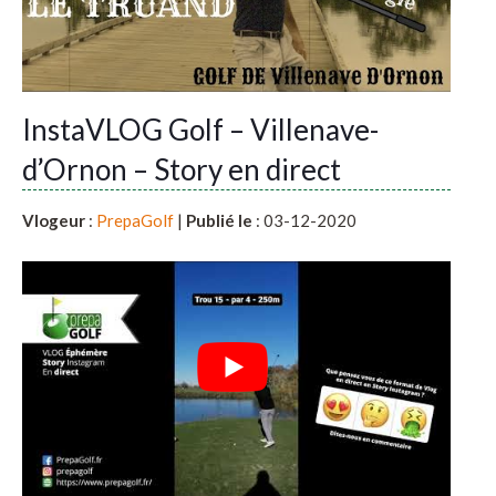
InstaVLOG Golf – Villenave-
d’Ornon – Story en direct
Vlogeur
:
PrepaGolf
|
Publié le
: 03-12-2020