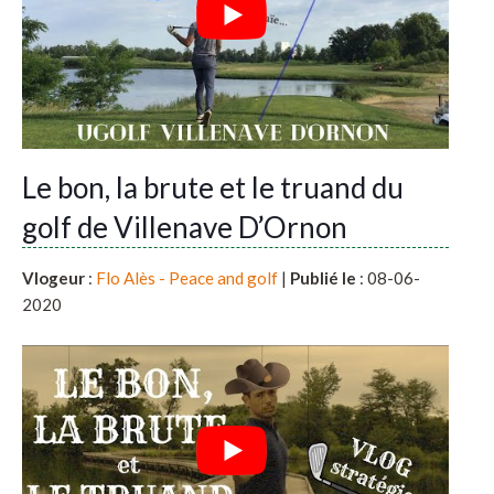
Le bon, la brute et le truand du
golf de Villenave D’Ornon
Vlogeur
:
Flo Alès - Peace and golf
|
Publié le
: 08-06-
2020