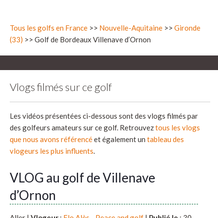
Tous les golfs en France
>>
Nouvelle-Aquitaine
>>
Gironde
(33)
>> Golf de Bordeaux Villenave d’Ornon
Vlogs filmés sur ce golf
Les vidéos présentées ci-dessous sont des vlogs filmés par
des golfeurs amateurs sur ce golf. Retrouvez
tous les vlogs
que nous avons référencé
et également un
tableau des
vlogeurs les plus influents
.
VLOG au golf de Villenave
d’Ornon
Aller |
Vlogeur
:
Flo Alès - Peace and golf
|
Publié le
: 30-