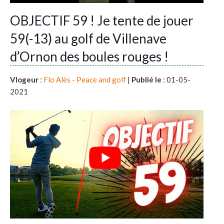
OBJECTIF 59 ! Je tente de jouer
59(-13) au golf de Villenave
d’Ornon des boules rouges !
Vlogeur
:
Flo Alès - Peace and golf
|
Publié le
: 01-05-
2021