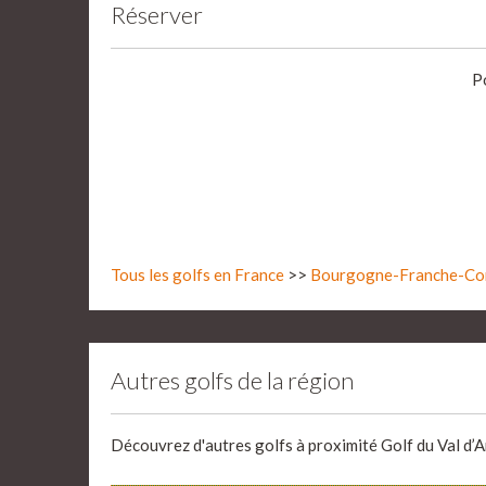
Réserver
P
Tous les golfs en France
>>
Bourgogne-Franche-Co
Autres golfs de la région
Découvrez d'autres golfs à proximité Golf du Val d’Am