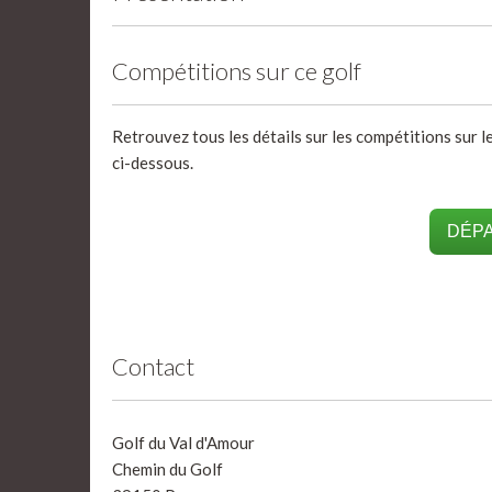
Compétitions sur ce golf
Retrouvez tous les détails sur les compétitions sur l
ci-dessous.
DÉPA
Contact
Golf du Val d'Amour
Chemin du Golf