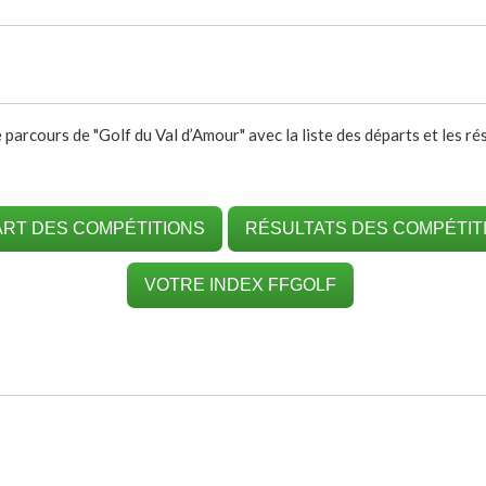
e parcours de "Golf du Val d’Amour" avec la liste des départs et les r
RT DES COMPÉTITIONS
RÉSULTATS DES COMPÉTIT
VOTRE INDEX FFGOLF