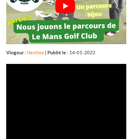
Vlogeur
:
Nexttee
|
Publié le
: 14-01-2022