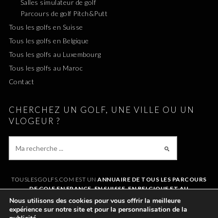
Salles simulateur de golf
Parcours de golf Pitch&Putt
Tous les golfs en Suisse
Tous les golfs en Belgique
Tous les golfs au Luxembourg
Tous les golfs au Maroc
Contact
CHERCHEZ UN GOLF, UNE VILLE OU UN
VLOGEUR ?
TOUSLESGOLFS.COM EST UN
ANNUAIRE DE TOUS LES PARCOURS
DE GOLF EN FRANCE, EN SUISSE, EN BELGIQUE ET AU
LUXEMBOURG
. IL VOUS PERMET DE TROUVER UN GOLF AUTOUR DE
Nous utilisons des cookies pour vous offrir la meilleure
CHEZVOUS OU LORS DE VOS VACANCES. LE SITE RÉFÉRENCE
expérience sur notre site et pour la personnalisation de la
ÉGALEMENT
TOUS LES VLOGS GOLF
ET LES
VLOGEURS LES PLUS