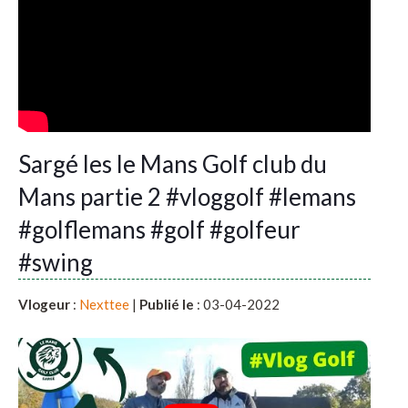
Sargé les le Mans Golf club du
Mans partie 2 #vloggolf #lemans
#golflemans #golf #golfeur
#swing
Vlogeur
:
Nexttee
|
Publié le
: 03-04-2022