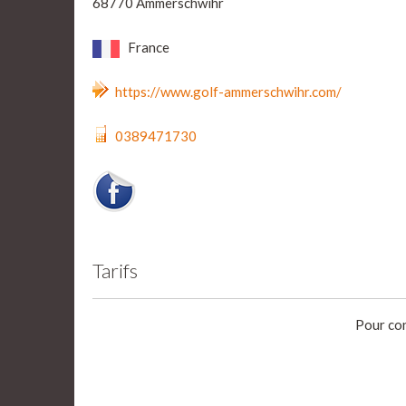
68770 Ammerschwihr
France
https://www.golf-ammerschwihr.com/
0389471730
Tarifs
Pour con