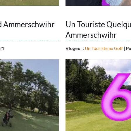
 d Ammerschwihr
Un Touriste Quelqu
Ammerschwihr
21
Vlogeur
:
Un Touriste au Golf
|
Pu