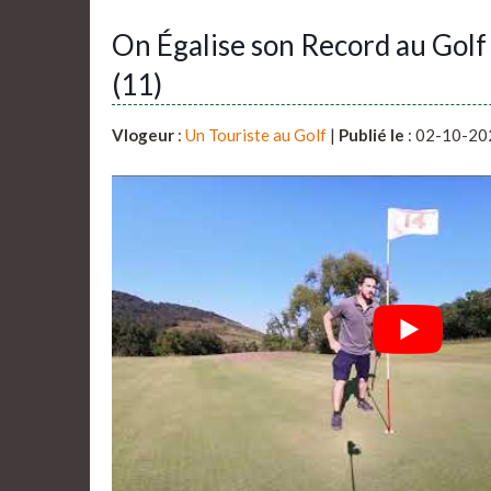
On Égalise son Record au Gol
(11)
Vlogeur
:
Un Touriste au Golf
|
Publié le
: 02-10-20