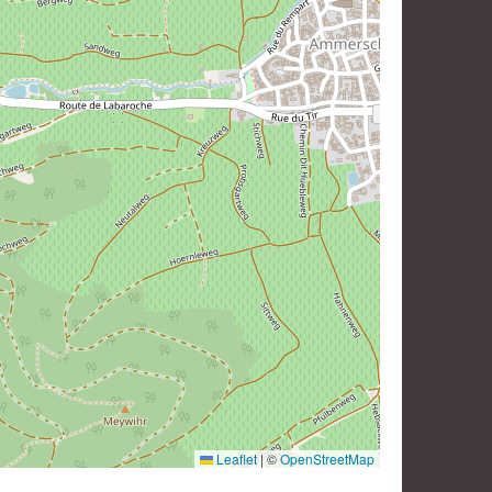
Leaflet
|
©
OpenStreetMap