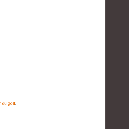
f du golf
.