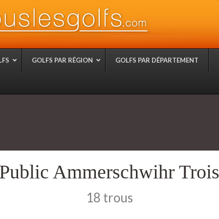
LFS
GOLFS PAR RÉGION
GOLFS PAR DÉPARTEMENT
 Public Ammerschwihr Trois
18 trous