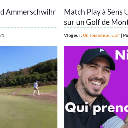
f d Ammerschwihr
Match Play à Sens 
sur un Golf de Mon
21
Vlogeur
:
Un Touriste au Golf
|
Pu