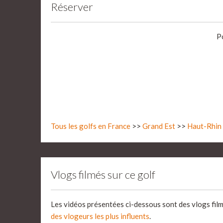
Réserver
P
Tous les golfs en France
>>
Grand Est
>>
Haut-Rhin 
Vlogs filmés sur ce golf
Les vidéos présentées ci-dessous sont des vlogs fil
des vlogeurs les plus influents
.