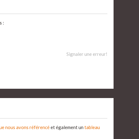
 :
Signaler une erreur!
que nous avons référencé
et également un
tableau