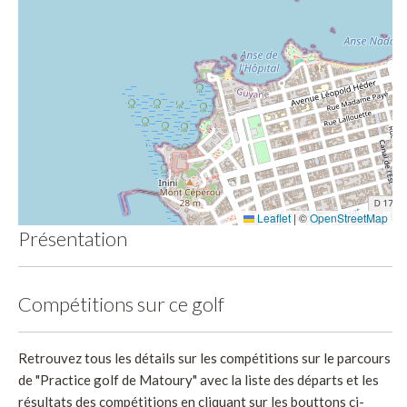
Leaflet
|
©
OpenStreetMap
Présentation
Compétitions sur ce golf
Retrouvez tous les détails sur les compétitions sur le parcours
de "Practice golf de Matoury" avec la liste des départs et les
résultats des compétitions en cliquant sur les bouttons ci-