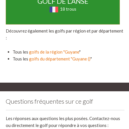
GOLF DE L’ANSE
18 trous
Découvrez également les golfs par région et par département
:
Tous les
golfs de la région "Guyane
"
Tous les
golfs du département "Guyane ()
"
Questions fréquentes sur ce golf
Les réponses aux questions les plus posées. Contactez-nous
ou directement le golf pour répondre à vos questions :