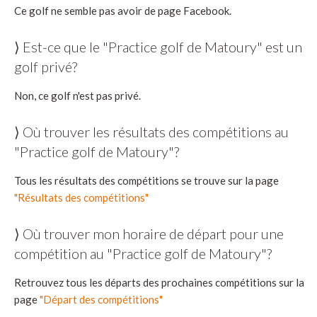
Ce golf ne semble pas avoir de page Facebook.
⟩ Est-ce que le "Practice golf de Matoury" est un
golf privé?
Non, ce golf n'est pas privé.
⟩ Où trouver les résultats des compétitions au
"Practice golf de Matoury"?
Tous les résultats des compétitions se trouve sur la page
"Résultats des compétitions"
⟩ Où trouver mon horaire de départ pour une
compétition au "Practice golf de Matoury"?
Retrouvez tous les départs des prochaines compétitions sur la
page
"Départ des compétitions"