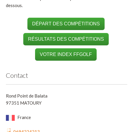
dessous.
DÉPART DES COMPÉTITIONS
RÉSULTATS DES COMPÉTITIONS
VOTRE INDEX FFGOLF
Contact
Rond Point de Balata
97351 MATOURY
France
0694224213