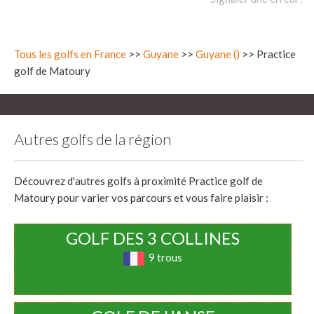
Tous les golfs en France
>>
Guyane
>>
Guyane ()
>> Practice
golf de Matoury
Autres golfs de la région
Découvrez d'autres golfs à proximité Practice golf de
Matoury pour varier vos parcours et vous faire plaisir :
GOLF DES 3 COLLINES
9 trous