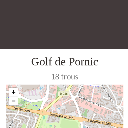
Golf de Pornic
18 trous
+
−