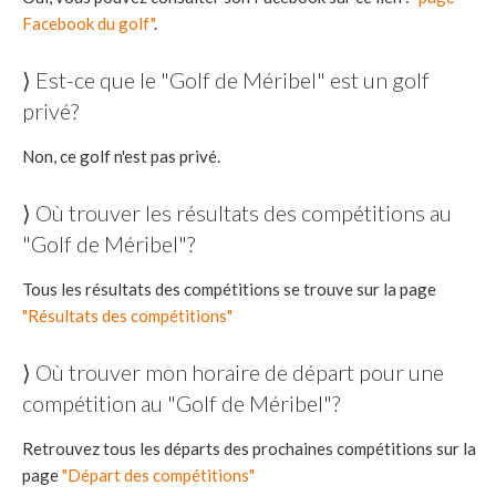
Facebook du golf"
.
⟩ Est-ce que le "Golf de Méribel" est un golf
privé?
Non, ce golf n'est pas privé.
⟩ Où trouver les résultats des compétitions au
"Golf de Méribel"?
Tous les résultats des compétitions se trouve sur la page
"Résultats des compétitions"
⟩ Où trouver mon horaire de départ pour une
compétition au "Golf de Méribel"?
Retrouvez tous les départs des prochaines compétitions sur la
page
"Départ des compétitions"