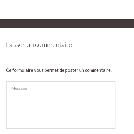
Laisser un commentaire
Ce formulaire vous permet de poster un commentaire.