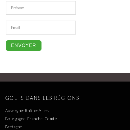
GOLFS DANS LES RÉGIONS
Auvergne-Rhône-Alpes
Bourgogne-Franche-Comté
Bretagne