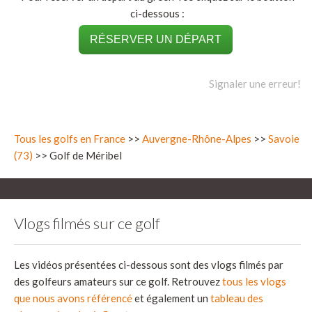
ci-dessous :
RÉSERVER UN DÉPART
Signaler une erreur!
Tous les golfs en France
>>
Auvergne-Rhône-Alpes
>>
Savoie
(73)
>> Golf de Méribel
Vlogs filmés sur ce golf
Les vidéos présentées ci-dessous sont des vlogs filmés par
des golfeurs amateurs sur ce golf. Retrouvez
tous les vlogs
que nous avons référencé
et également un
tableau des