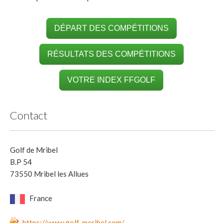
DÉPART DES COMPÉTITIONS
RÉSULTATS DES COMPÉTITIONS
VOTRE INDEX FFGOLF
Contact
Golf de Mribel
B.P 54
73550 Mribel les Allues
France
https://www.golf-meribel.com/