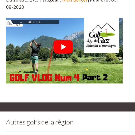
08-2020
Autres golfs de la région