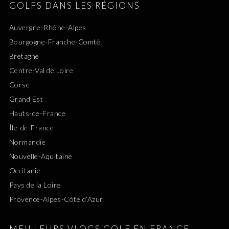
GOLFS DANS LES RÉGIONS
Auvergne-Rhône-Alpes
Bourgogne-Franche-Comté
Bretagne
Centre-Val de Loire
Corse
Grand Est
Hauts-de-France
Île-de-France
Normandie
Nouvelle-Aquitaine
Occitanie
Pays de la Loire
Provence-Alpes-Côte d’Azur
MEILLEURS VLOGS GOLF EN FRANCE