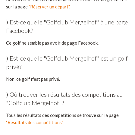
sur la page
"Réserver un départ"
.
⟩ Est-ce que le "Golfclub Mergelhof" à une page
Facebook?
Ce golf ne semble pas avoir de page Facebook.
⟩ Est-ce que le "Golfclub Mergelhof" est un golf
privé?
Non, ce golf n'est pas privé.
⟩ Où trouver les résultats des compétitions au
"Golfclub Mergelhof"?
Tous les résultats des compétitions se trouve sur la page
"Résultats des compétitions"