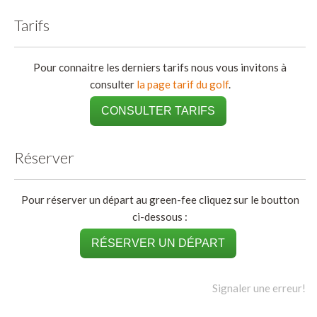
Tarifs
Pour connaitre les derniers tarifs nous vous invitons à
consulter
la page tarif du golf
.
CONSULTER TARIFS
Réserver
Pour réserver un départ au green-fee cliquez sur le boutton
ci-dessous :
RÉSERVER UN DÉPART
Signaler une erreur!