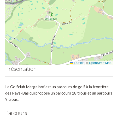
Leaflet
|
©
OpenStreetMap
Présentation
Le Golfclub Mergelhof est un parcours de golf à la frontière
des Pays-Bas qui propose un parcours 18 trous et un parcours
9 trous.
Parcours