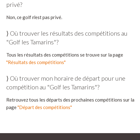
privé?
Non, ce golf n'est pas privé.
⟩ Où trouver les résultats des compétitions au
"Golf les Tamarins"?
Tous les résultats des compétitions se trouve sur la page
"Résultats des compétitions"
⟩ Où trouver mon horaire de départ pour une
compétition au "Golf les Tamarins"?
Retrouvez tous les départs des prochaines compétitions sur la
page
"Départ des compétitions"