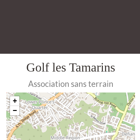
Golf les Tamarins
Association sans terrain
+
−