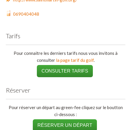
0690404048
Tarifs
Pour connaitre les derniers tarifs nous vous invitons à
consulter
la page tarif du golf
.
CONSULTER TARIFS
Réserver
Pour réserver un départ au green-fee cliquez sur le boutton
ci-dessous :
RÉSERVER UN DÉPART