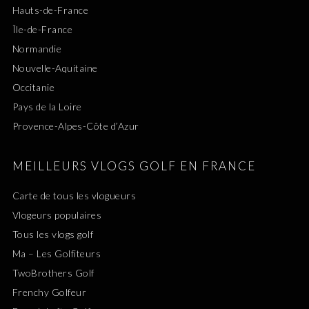
Hauts-de-France
Île-de-France
Normandie
Nouvelle-Aquitaine
Occitanie
Pays de la Loire
Provence-Alpes-Côte d’Azur
MEILLEURS VLOGS GOLF EN FRANCE
Carte de tous les vlogueurs
Vlogeurs populaires
Tous les vlogs golf
Ma – Les Golfiteurs
TwoBrothers Golf
Frenchy Golfeur