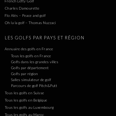
French Lefty Golf
Charles Damourette
Flo Alès – Peace and golf
Oh la la golf – Thomas Nuzzaci
LES GOLFS PAR PAYS ET RÉGION
Annuaire des golfs en France
Tous les golfs en France
Golfs dans les grandes villes
Golfs par département
Golfs par région
Salles simulateur de golf
Parcours de golf Pitch&Putt
Tous les golfs en Suisse
Tous les golfs en Belgique
Tous les golfs au Luxembourg
Tous les golfs au Maroc