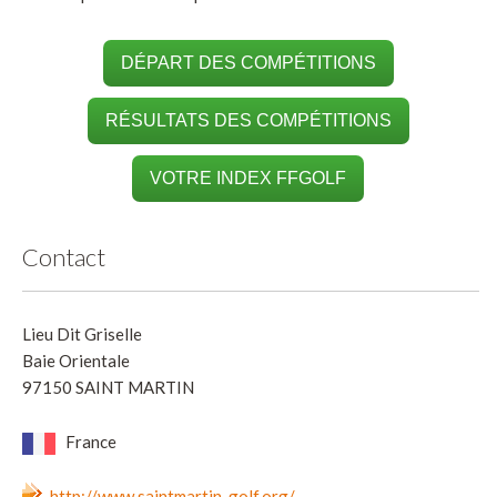
DÉPART DES COMPÉTITIONS
RÉSULTATS DES COMPÉTITIONS
VOTRE INDEX FFGOLF
Contact
Lieu Dit Griselle
Baie Orientale
97150 SAINT MARTIN
France
http://www.saintmartin-golf.org/