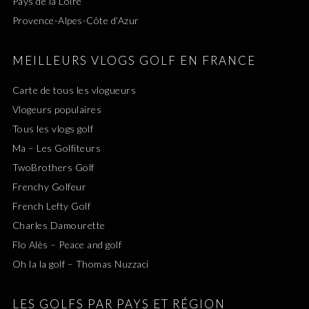
Pays de la Loire
Provence-Alpes-Côte d’Azur
MEILLEURS VLOGS GOLF EN FRANCE
Carte de tous les vlogueurs
Vlogeurs populaires
Tous les vlogs golf
Ma – Les Golfiteurs
TwoBrothers Golf
Frenchy Golfeur
French Lefty Golf
Charles Damourette
Flo Alès – Peace and golf
Oh la la golf – Thomas Nuzzaci
LES GOLFS PAR PAYS ET RÉGION