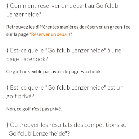
⟩ Comment réserver un départ au Golfclub
Lenzerheide?
Retrouvez les différentes manières de réserver un green-fee
sur la page
"Réserver un départ"
.
⟩ Est-ce que le "Golfclub Lenzerheide" à une
page Facebook?
Ce golf ne semble pas avoir de page Facebook.
⟩ Est-ce que le "Golfclub Lenzerheide" est un
golf privé?
Non, ce golf n'est pas privé.
⟩ Où trouver les résultats des compétitions au
"Golfclub Lenzerheide"?