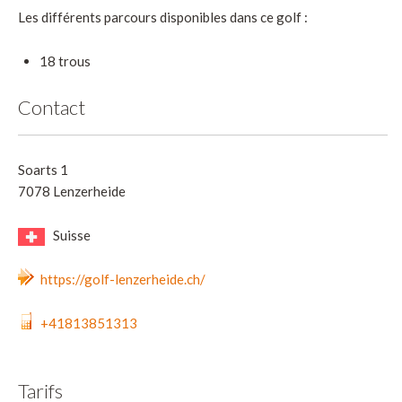
Les différents parcours disponibles dans ce golf :
18 trous
Contact
Soarts 1
7078 Lenzerheide
Suisse
https://golf-lenzerheide.ch/
+41813851313
Tarifs