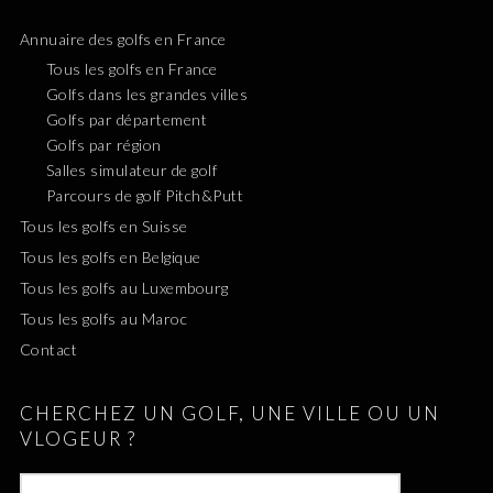
Annuaire des golfs en France
Tous les golfs en France
Golfs dans les grandes villes
Golfs par département
Golfs par région
Salles simulateur de golf
Parcours de golf Pitch&Putt
Tous les golfs en Suisse
Tous les golfs en Belgique
Tous les golfs au Luxembourg
Tous les golfs au Maroc
Contact
CHERCHEZ UN GOLF, UNE VILLE OU UN
VLOGEUR ?