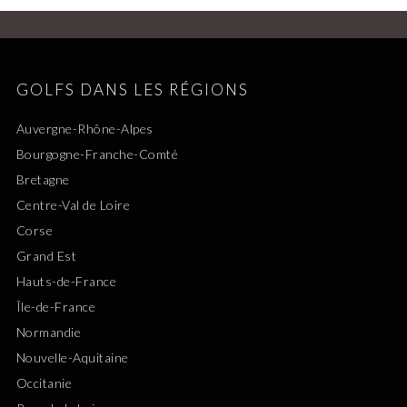
GOLFS DANS LES RÉGIONS
Auvergne-Rhône-Alpes
Bourgogne-Franche-Comté
Bretagne
Centre-Val de Loire
Corse
Grand Est
Hauts-de-France
Île-de-France
Normandie
Nouvelle-Aquitaine
Occitanie