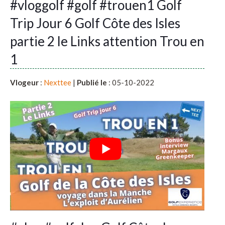
#vloggolf #golf #trouen1 Golf
Trip Jour 6 Golf Côte des Isles
partie 2 le Links attention Trou en
1
Vlogeur
:
Nexttee
|
Publié le
: 05-10-2022