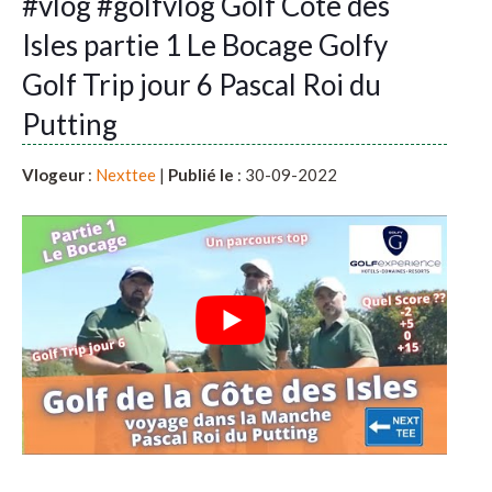
#vlog #golfvlog Golf Côte des
Isles partie 1 Le Bocage Golfy
Golf Trip jour 6 Pascal Roi du
Putting
Vlogeur
:
Nexttee
|
Publié le
: 30-09-2022