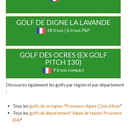
GOLF DE DIGNE LA LAVANDE
18 trous | 6 trous P&P
GOLF DES OCRES (EX GOLF
PITCH 130)
9 trous compact
Découvrez également les golfs par région et par département
:
Tous les
golfs de la région "Provence-Alpes-Côte d’Azur
"
Tous les
golfs du département "Alpes de Haute-Provence
(04)
"