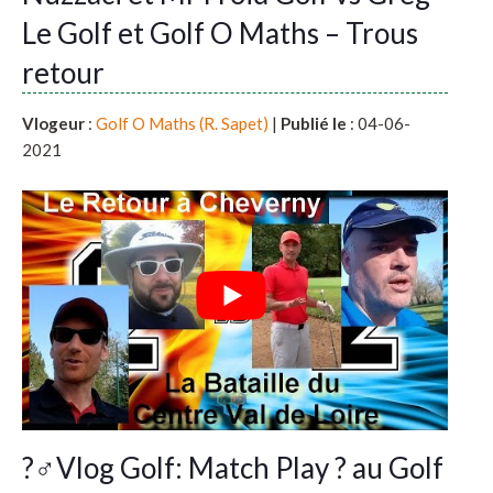
Le Golf et Golf O Maths – Trous
retour
Vlogeur
:
Golf O Maths (R. Sapet)
|
Publié le
: 04-06-
2021
?️‍♂️Vlog Golf: Match Play ? au Golf