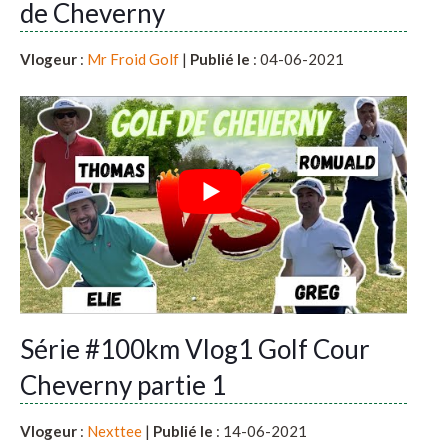
de Cheverny
Vlogeur
:
Mr Froid Golf
|
Publié le
: 04-06-2021
Série #100km Vlog1 Golf Cour
Cheverny partie 1
Vlogeur
:
Nexttee
|
Publié le
: 14-06-2021