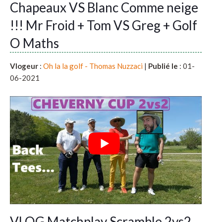
Chapeaux VS Blanc Comme neige
!!! Mr Froid + Tom VS Greg + Golf
O Maths
Vlogeur
:
Oh la la golf - Thomas Nuzzaci
|
Publié le
: 01-
06-2021
VLOG Matchplay Scramble 2vs2