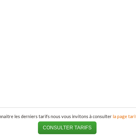
naitre les derniers tarifs nous vous invitons à consulter
la page tari
CONSULTER TARIFS