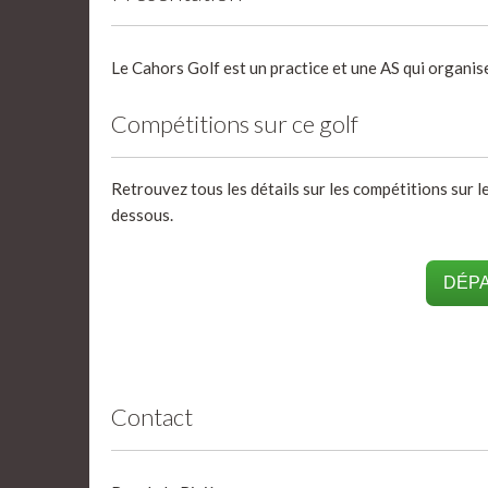
Le Cahors Golf est un practice et une AS qui organis
Compétitions sur ce golf
Retrouvez tous les détails sur les compétitions sur le
dessous.
DÉPA
Contact