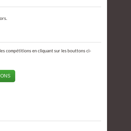
ors.
des compétitions en cliquant sur les bouttons ci-
IONS