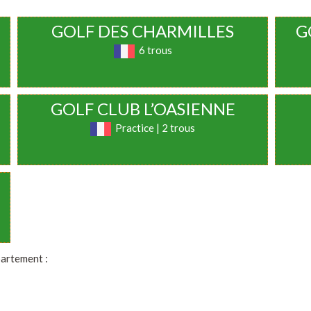
GOLF DES CHARMILLES
G
6 trous
GOLF CLUB L’OASIENNE
Practice | 2 trous
partement :