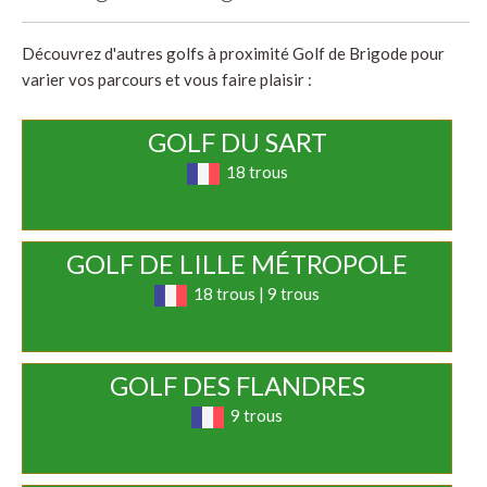
Découvrez d'autres golfs à proximité Golf de Brigode pour
varier vos parcours et vous faire plaisir :
GOLF DU SART
18 trous
GOLF DE LILLE MÉTROPOLE
18 trous | 9 trous
GOLF DES FLANDRES
9 trous