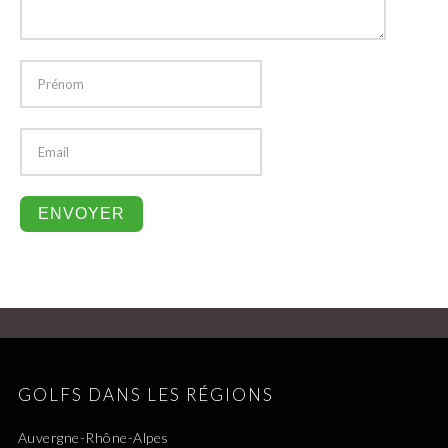
GOLFS DANS LES RÉGIONS
Auvergne-Rhône-Alpes