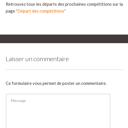
Retrouvez tous les départs des prochaines compétitions sur la
page
"Départ des compétitions"
Laisser un commentaire
Ce formulaire vous permet de poster un commentaire.