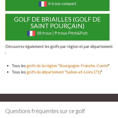
6 trous compact
GOLF DE BRIAILLES (GOLF DE
SAINT POURÇAIN)
18 trous | 9 trous Pitch&Putt
Découvrez également les golfs par région et par département
:
Tous les
golfs de la région "Bourgogne-Franche-Comté
"
Tous les
golfs du département "Saône-et-Loire (71)
"
Questions fréquentes sur ce golf