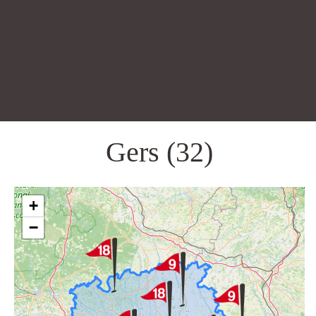
Gers (32)
+
−