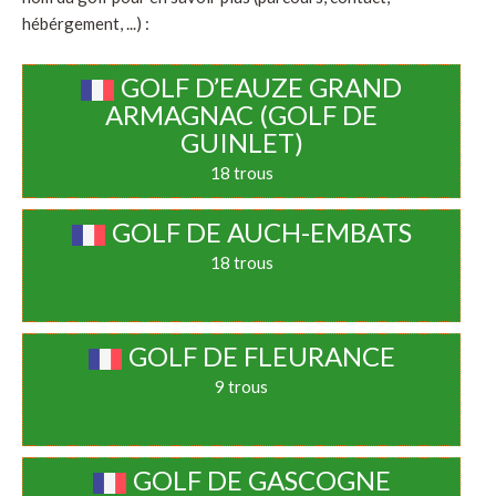
hébérgement, ...) :
GOLF D’EAUZE GRAND
ARMAGNAC (GOLF DE
GUINLET)
18 trous
GOLF DE AUCH-EMBATS
18 trous
GOLF DE FLEURANCE
9 trous
GOLF DE GASCOGNE