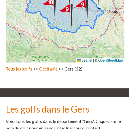
Leaflet
|
©
OpenStreetMap
Tous les golfs
>>
Occitanie
>> Gers (32)
Les golfs dans le Gers
Voici tous les golfs dans le département "Gers". Cliquez sur le
nom du golf pour en savoir plus (parcours, contact,