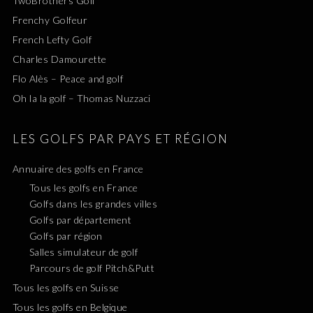
TwoBrothers Golf
Frenchy Golfeur
French Lefty Golf
Charles Damourette
Flo Alès – Peace and golf
Oh la la golf – Thomas Nuzzaci
LES GOLFS PAR PAYS ET RÉGION
Annuaire des golfs en France
Tous les golfs en France
Golfs dans les grandes villes
Golfs par département
Golfs par région
Salles simulateur de golf
Parcours de golf Pitch&Putt
Tous les golfs en Suisse
Tous les golfs en Belgique