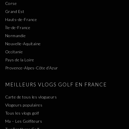
Corse
Grand Est
Hauts-de-France
Île-de-France
Normandie
Nouvelle-Aquitaine
Occitanie
Pays de la Loire
Provence-Alpes-Côte d’Azur
MEILLEURS VLOGS GOLF EN FRANCE
Carte de tous les vlogueurs
Vlogeurs populaires
Tous les vlogs golf
Ma – Les Golfiteurs