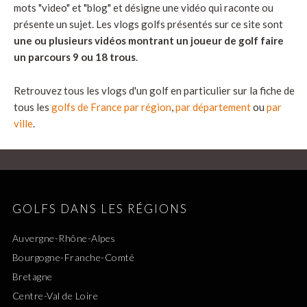
mots "video" et "blog" et désigne une vidéo qui raconte ou
présente un sujet. Les vlogs golfs présentés sur ce site sont
une ou plusieurs vidéos montrant un joueur de golf faire
un parcours 9 ou 18 trous
.
Retrouvez tous les vlogs d'un golf en particulier sur la fiche de
tous les
golfs de France par région
,
par département
ou
par
ville
.
GOLFS DANS LES RÉGIONS
Auvergne-Rhône-Alpes
Bourgogne-Franche-Comté
Bretagne
Centre-Val de Loire