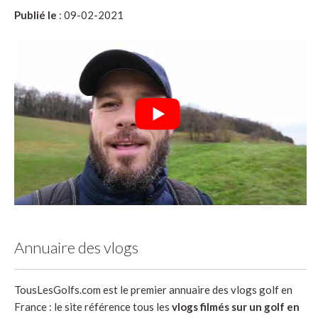
Publié le
: 09-02-2021
Annuaire des vlogs
TousLesGolfs.com est le premier annuaire des vlogs golf en
France : le site référence tous les
vlogs filmés sur un golf en