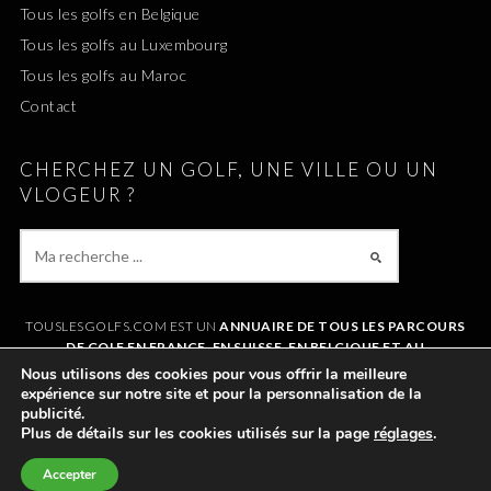
Tous les golfs en Belgique
Tous les golfs au Luxembourg
Tous les golfs au Maroc
Contact
CHERCHEZ UN GOLF, UNE VILLE OU UN
VLOGEUR ?
TOUSLESGOLFS.COM EST UN
ANNUAIRE DE TOUS LES PARCOURS
DE GOLF EN FRANCE, EN SUISSE, EN BELGIQUE ET AU
LUXEMBOURG
. IL VOUS PERMET DE TROUVER UN GOLF AUTOUR DE
Nous utilisons des cookies pour vous offrir la meilleure
CHEZVOUS OU LORS DE VOS VACANCES. LE SITE RÉFÉRENCE
expérience sur notre site et pour la personnalisation de la
ÉGALEMENT
TOUS LES VLOGS GOLF
ET LES
VLOGEURS LES PLUS
publicité.
POPULAIRES
.
Plus de détails sur les cookies utilisés sur la page
réglages
.
Accepter
©2011-2026 TOUSLESGOLFS.COM |
MENTIONS LÉGALES