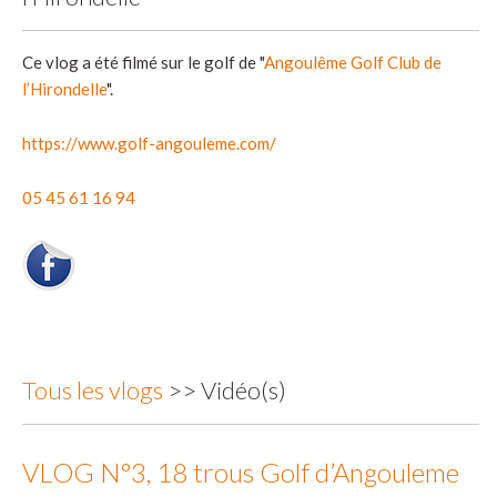
Ce vlog a été filmé sur le golf de "
Angoulême Golf Club de
l’Hirondelle
".
https://www.golf-angouleme.com/
05 45 61 16 94
Tous les vlogs
>> Vidéo(s)
VLOG N°3, 18 trous Golf d’Angouleme