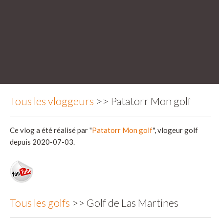
Tous les vloggeurs
>> Patatorr Mon golf
Ce vlog a été réalisé par "
Patatorr Mon golf
", vlogeur golf
depuis 2020-07-03.
Tous les golfs
>> Golf de Las Martines