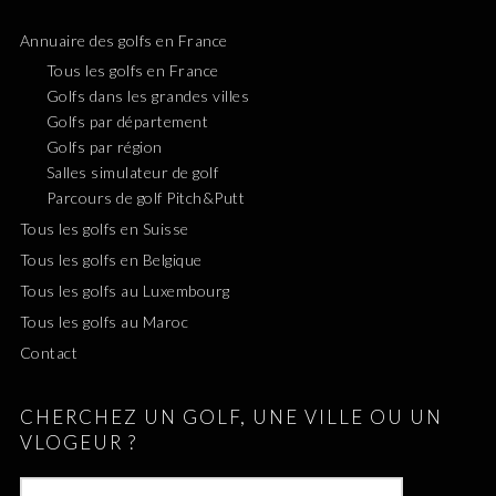
Annuaire des golfs en France
Tous les golfs en France
Golfs dans les grandes villes
Golfs par département
Golfs par région
Salles simulateur de golf
Parcours de golf Pitch&Putt
Tous les golfs en Suisse
Tous les golfs en Belgique
Tous les golfs au Luxembourg
Tous les golfs au Maroc
Contact
CHERCHEZ UN GOLF, UNE VILLE OU UN
VLOGEUR ?