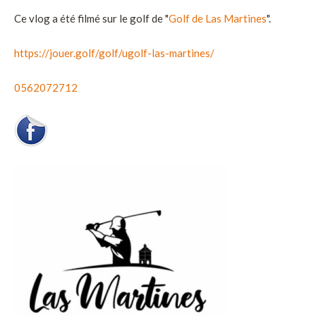
Ce vlog a été filmé sur le golf de "
Golf de Las Martines
".
https://jouer.golf/golf/ugolf-las-martines/
0562072712