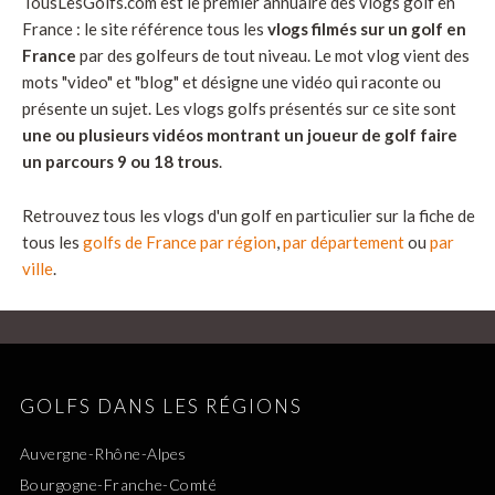
TousLesGolfs.com est le premier annuaire des vlogs golf en
France : le site référence tous les
vlogs filmés sur un golf en
France
par des golfeurs de tout niveau. Le mot vlog vient des
mots "video" et "blog" et désigne une vidéo qui raconte ou
présente un sujet. Les vlogs golfs présentés sur ce site sont
une ou plusieurs vidéos montrant un joueur de golf faire
un parcours 9 ou 18 trous
.
Retrouvez tous les vlogs d'un golf en particulier sur la fiche de
tous les
golfs de France par région
,
par département
ou
par
ville
.
GOLFS DANS LES RÉGIONS
Auvergne-Rhône-Alpes
Bourgogne-Franche-Comté