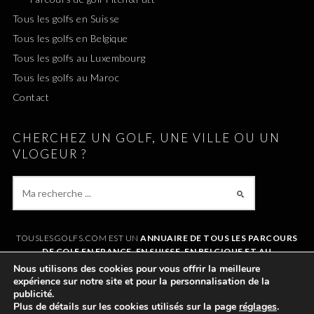
Tous les golfs en Suisse
Tous les golfs en Belgique
Tous les golfs au Luxembourg
Tous les golfs au Maroc
Contact
CHERCHEZ UN GOLF, UNE VILLE OU UN
VLOGEUR ?
TOUSLESGOLFS.COM EST UN
ANNUAIRE DE TOUS LES PARCOURS
DE GOLF EN FRANCE, EN SUISSE, EN BELGIQUE ET AU
LUXEMBOURG
. IL VOUS PERMET DE TROUVER UN GOLF AUTOUR DE
Nous utilisons des cookies pour vous offrir la meilleure
CHEZVOUS OU LORS DE VOS VACANCES. LE SITE RÉFÉRENCE
expérience sur notre site et pour la personnalisation de la
ÉGALEMENT
TOUS LES VLOGS GOLF
ET LES
VLOGEURS LES PLUS
publicité.
POPULAIRES
.
Plus de détails sur les cookies utilisés sur la page
réglages
.