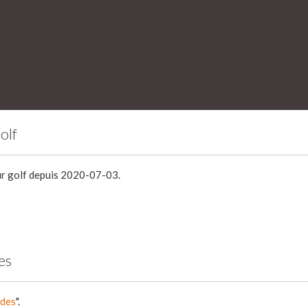
olf
eur golf depuis 2020-07-03.
es
rdes
".