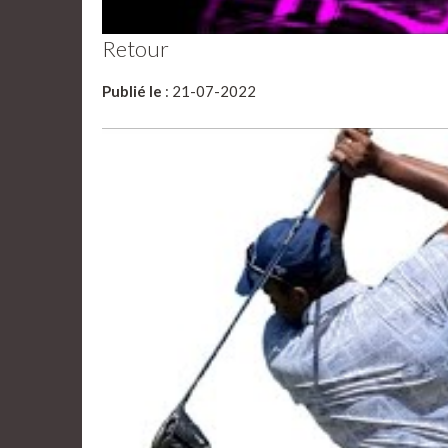
Retour
Publié le
: 21-07-2022