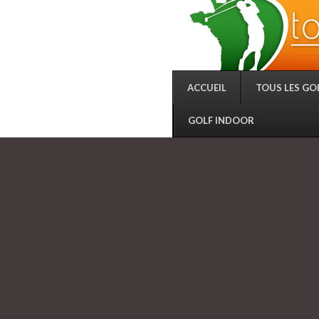
ACCUEIL
TOUS LES GO
GOLF INDOOR