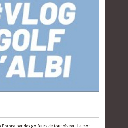
en France
par des golfeurs de tout niveau. Le mot