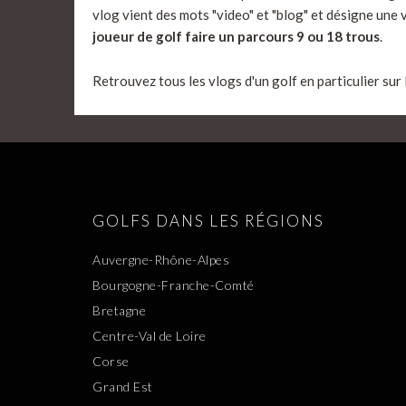
vlog vient des mots "video" et "blog" et désigne une 
joueur de golf faire un parcours 9 ou 18 trous
.
Retrouvez tous les vlogs d'un golf en particulier sur 
GOLFS DANS LES RÉGIONS
Auvergne-Rhône-Alpes
Bourgogne-Franche-Comté
Bretagne
Centre-Val de Loire
Corse
Grand Est