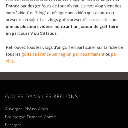
France
par des golfeurs de tout niveau. Le mot vlog vient des
mots "video" et "blog" et désigne une vidéo qui raconte ou
présente un sujet. Les vlogs golfs présentés sur ce site sont
une ou plusieurs vidéos montrant un joueur de golf faire
un parcours 9 ou 18 trous
.
Retrouvez tous les vlogs d'un golf en particulier sur la fiche de
tous les
golfs de France par région
,
par département
ou
par
ville
.
GOLFS DANS LES RÉGIONS
Auvergne-Rhône-Alpes
Bourgogne-Franche-Comté
Bretagne