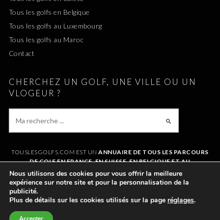
Tous les golfs en Belgique
Tous les golfs au Luxembourg
Tous les golfs au Maroc
Contact
CHERCHEZ UN GOLF, UNE VILLE OU UN
VLOGEUR ?
TOUSLESGOLFS.COM EST UN
ANNUAIRE DE TOUS LES PARCOURS
DE GOLF EN FRANCE, EN SUISSE, EN BELGIQUE ET AU
LUXEMBOURG
. IL VOUS PERMET DE TROUVER UN GOLF AUTOUR DE
Nous utilisons des cookies pour vous offrir la meilleure
CHEZVOUS OU LORS DE VOS VACANCES. LE SITE RÉFÉRENCE
expérience sur notre site et pour la personnalisation de la
ÉGALEMENT
TOUS LES VLOGS GOLF
ET LES
VLOGEURS LES PLUS
publicité.
POPULAIRES
.
Plus de détails sur les cookies utilisés sur la page
réglages
.
Accepter