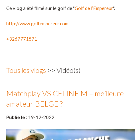
Ce vlog a été filmé sur le golf de "
Golf de l’Empereur
".
http://www.golfempereur.com
+3267771571
Tous les vlogs
>> Vidéo(s)
Matchplay VS CÉLINE M – meilleure
amateur BELGE ?
Publié le
: 19-12-2022