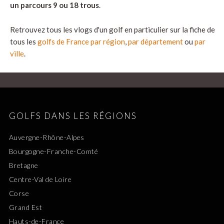
un parcours 9 ou 18 trous
.
Retrouvez tous les vlogs d'un golf en particulier sur la fiche de
tous les
golfs de France par région
,
par département
ou
par
ville
.
GOLFS DANS LES RÉGIONS
Auvergne-Rhône-Alpes
Bourgogne-Franche-Comté
Bretagne
Centre-Val de Loire
Corse
Grand Est
Hauts-de-France