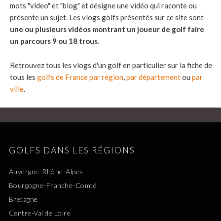
mots "video" et "blog" et désigne une vidéo qui raconte ou
présente un sujet. Les vlogs golfs présentés sur ce site sont
une ou plusieurs vidéos montrant un joueur de golf faire
un parcours 9 ou 18 trous
.
Retrouvez tous les vlogs d'un golf en particulier sur la fiche de
tous les
golfs de France par région
,
par département
ou
par
ville
.
GOLFS DANS LES RÉGIONS
Auvergne-Rhône-Alpes
Bourgogne-Franche-Comté
Bretagne
Centre-Val de Loire