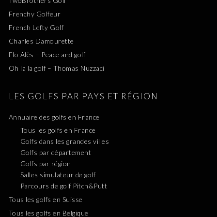
TwoBrothers Golf
Frenchy Golfeur
French Lefty Golf
Charles Damourette
Flo Alès – Peace and golf
Oh la la golf – Thomas Nuzzaci
LES GOLFS PAR PAYS ET RÉGION
Annuaire des golfs en France
Tous les golfs en France
Golfs dans les grandes villes
Golfs par département
Golfs par région
Salles simulateur de golf
Parcours de golf Pitch&Putt
Tous les golfs en Suisse
Tous les golfs en Belgique