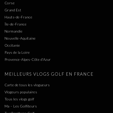
Corse
Grand Est
Hauts-de-France
Île-de-France
Normandie
Nouvelle-Aquitaine
Occitanie
Pays de la Loire
Provence-Alpes-Côte d’Azur
MEILLEURS VLOGS GOLF EN FRANCE
Carte de tous les vlogueurs
Vlogeurs populaires
Tous les vlogs golf
Ma – Les Golfiteurs