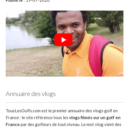
Annuaire des vlogs
TousLesGolfs.com est le premier annuaire des vlogs golf en
France : le site référence tous les
vlogs filmés sur un golf en
France
par des golfeurs de tout niveau. Le mot vlog vient des