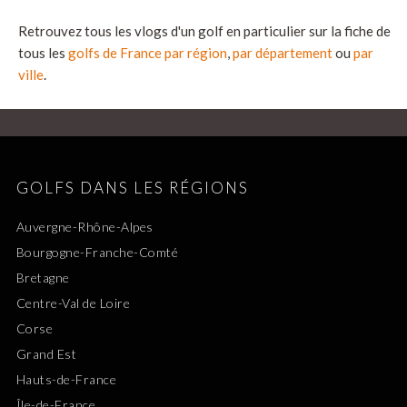
Retrouvez tous les vlogs d'un golf en particulier sur la fiche de
tous les
golfs de France par région
,
par département
ou
par
ville
.
GOLFS DANS LES RÉGIONS
Auvergne-Rhône-Alpes
Bourgogne-Franche-Comté
Bretagne
Centre-Val de Loire
Corse
Grand Est
Hauts-de-France
Île-de-France