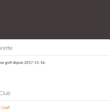
rette
geur golf depuis 2017-11-16.
 Club
 Club
".