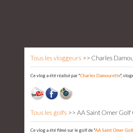
Tous les vloggeurs
>> Charles Damou
Ce vlog a été réalisé par "
Charles Damourette
", vlo
Tous les golfs
>> AA Saint Omer Golf
Ce vlog a été filmé sur le golf de "
AA Saint Omer Golf