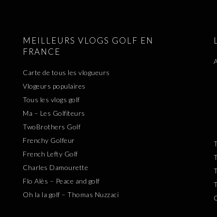
MEILLEURS VLOGS GOLF EN
FRANCE
A
Carte de tous les vlogueurs
Vlogeurs populaires
Tous les vlogs golf
Ma – Les Golfiteurs
TwoBrothers Golf
Frenchy Golfeur
T
French Lefty Golf
T
Charles Damourette
T
Flo Alès – Peace and golf
T
Oh la la golf – Thomas Nuzzaci