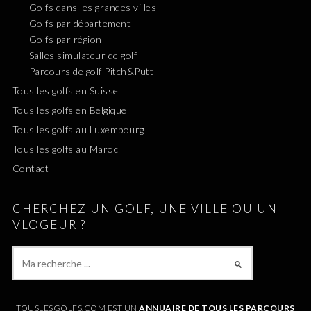
Golfs dans les grandes villes
Golfs par département
Golfs par région
Salles simulateur de golf
Parcours de golf Pitch&Putt
Tous les golfs en Suisse
Tous les golfs en Belgique
Tous les golfs au Luxembourg
Tous les golfs au Maroc
Contact
CHERCHEZ UN GOLF, UNE VILLE OU UN
VLOGEUR ?
TOUSLESGOLFS.COM EST UN
ANNUAIRE DE TOUS LES PARCOURS