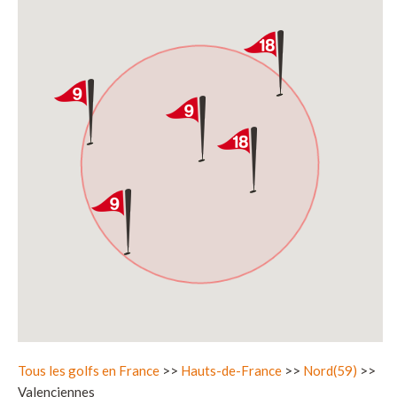
Tous les golfs en France
>>
Hauts-de-France
>>
Nord(59)
>>
Valenciennes