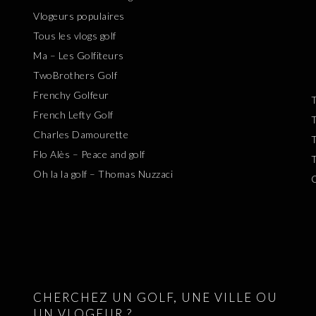
Vlogeurs populaires
Tous les vlogs golf
Ma – Les Golfiteurs
TwoBrothers Golf
Frenchy Golfeur
T
French Lefty Golf
T
Charles Damourette
T
Flo Alès – Peace and golf
T
Oh la la golf – Thomas Nuzzaci
CHERCHEZ UN GOLF, UNE VILLE OU
UN VLOGEUR ?