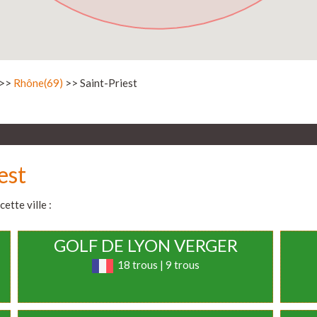
>>
Rhône(69)
>> Saint-Priest
est
ette ville :
GOLF DE LYON VERGER
18 trous | 9 trous