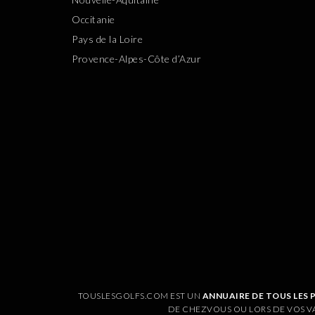
Occitanie
Pays de la Loire
Provence-Alpes-Côte d’Azur
TOUSLESGOLFS.COM EST UN
ANNUAIRE DE TOUS LES 
DE CHEZVOUS OU LORS DE VOS V