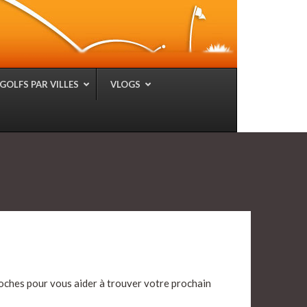
GOLFS PAR VILLES
VLOGS
roches pour vous aider à trouver votre prochain