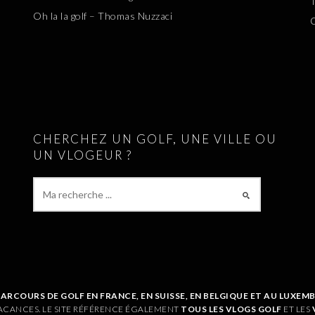
T
Oh la la golf – Thomas Nuzzaci
CHERCHEZ UN GOLF, UNE VILLE OU
UN VLOGEUR ?
PARCOURS DE GOLF EN FRANCE, EN SUISSE, EN BELGIQUE ET AU LUXE
ACANCES. LE SITE RÉFÉRENCE ÉGALEMENT
TOUS LES VLOGS GOLF
ET LES