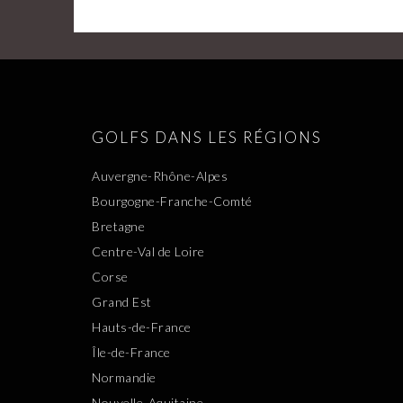
GOLFS DANS LES RÉGIONS
Auvergne-Rhône-Alpes
Bourgogne-Franche-Comté
Bretagne
Centre-Val de Loire
Corse
Grand Est
Hauts-de-France
Île-de-France
Normandie
Nouvelle-Aquitaine