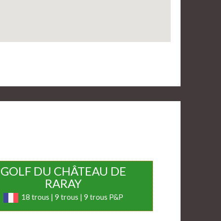
GOLF DU CHÂTEAU DE
RARAY
18 trous | 9 trous | 9 trous P&P