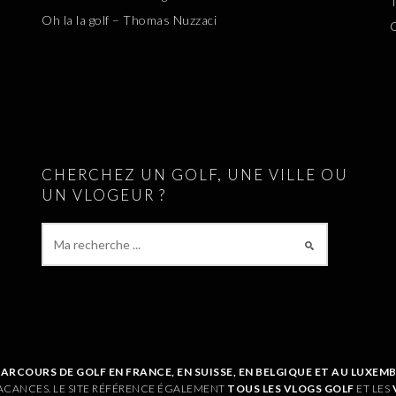
T
Oh la la golf – Thomas Nuzzaci
CHERCHEZ UN GOLF, UNE VILLE OU
UN VLOGEUR ?
PARCOURS DE GOLF EN FRANCE, EN SUISSE, EN BELGIQUE ET AU LUXE
ACANCES. LE SITE RÉFÉRENCE ÉGALEMENT
TOUS LES VLOGS GOLF
ET LES