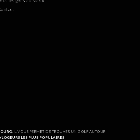
ous les golfs au Maroc
Contact
MBOURG
. IL VOUS PERMET DE TROUVER UN GOLF AUTOUR
VLOGEURS LES PLUS POPULAIRES
.