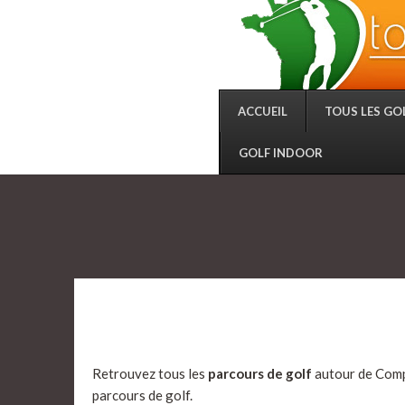
ACCUEIL
TOUS LES GO
GOLF INDOOR
Retrouvez tous les
parcours de golf
autour de Compi
parcours de golf.