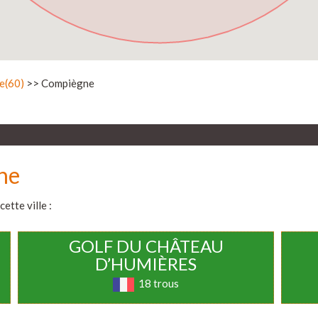
e(60)
>> Compiègne
ne
ette ville :
GOLF DU CHÂTEAU
D’HUMIÈRES
18 trous