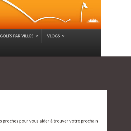
GOLFS PAR VILLES
VLOGS
us proches pour vous aider à trouver votre prochain