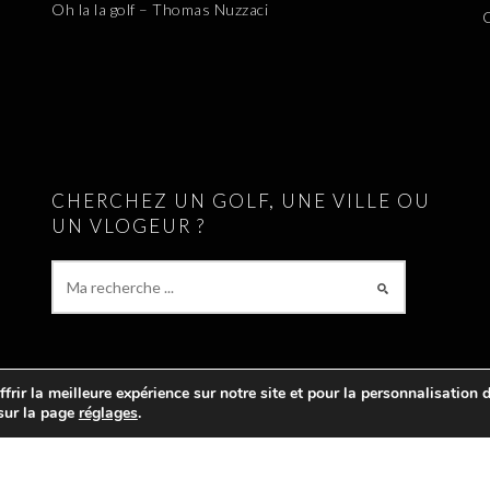
Oh la la golf – Thomas Nuzzaci
CHERCHEZ UN GOLF, UNE VILLE OU
UN VLOGEUR ?
rir la meilleure expérience sur notre site et pour la personnalisation de
 sur la page
réglages
.
PARCOURS DE GOLF EN FRANCE, EN SUISSE, EN BELGIQUE ET AU LUXE
ACANCES. LE SITE RÉFÉRENCE ÉGALEMENT
TOUS LES VLOGS GOLF
ET LES