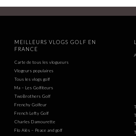
MEILLEURS VLOGS GOLF EN
FRANCE
A
Carte de tous les vlogueurs
Vlogeurs populaires
Tous les vlogs golf
Ma – Les Golfiteurs
TwoBrothers Golf
Frenchy Golfeur
T
French Lefty Golf
T
Charles Damourette
T
Flo Alès – Peace and golf
T