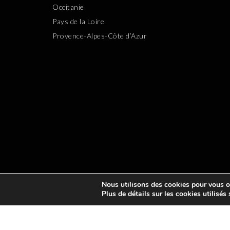
Occitanie
Pays de la Loire
Provence-Alpes-Côte d’Azur
Nous utilisons des cookies pour vous off
Plus de détails sur les cookies utilisés
TOUSLESGOLFS.COM EST UN
ANNUAIRE DE TOUS LES 
DE CHEZVOUS OU LORS DE VOS V