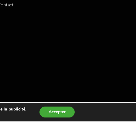
Contact
 la publicité.
Accepter
MBOURG
. IL VOUS PERMET DE TROUVER UN GOLF AUTOUR
VLOGEURS LES PLUS POPULAIRES
.