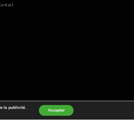
Contact
 la publicité.
Accepter
MBOURG
. IL VOUS PERMET DE TROUVER UN GOLF AUTOUR
VLOGEURS LES PLUS POPULAIRES
.