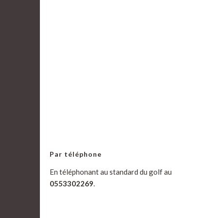
Par téléphone
En téléphonant au standard du golf au
0553302269
.