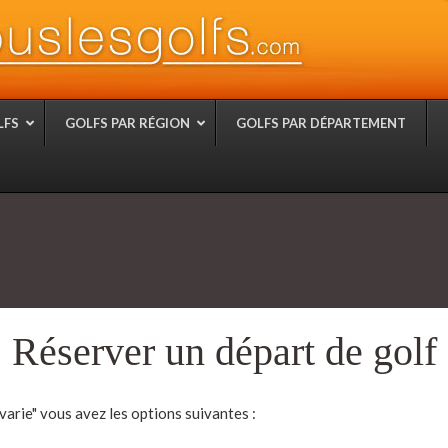
LFS
GOLFS PAR RÉGION
GOLFS PAR DÉPARTEMENT
Réserver un départ de golf
varie" vous avez les options suivantes :