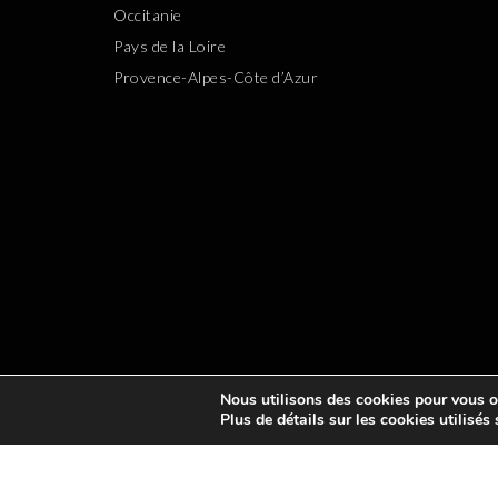
Occitanie
Pays de la Loire
Provence-Alpes-Côte d’Azur
Nous utilisons des cookies pour vous off
Plus de détails sur les cookies utilisés
TOUSLESGOLFS.COM EST UN
ANNUAIRE DE TOUS LES 
DE CHEZVOUS OU LORS DE VOS V