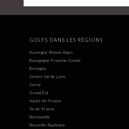
GOLFS DANS LES RÉGIONS
Auvergne-Rhône-Alpes
Bourgogne-Franche-Comté
Bretagne
Centre-Val de Loire
Corse
Grand Est
Hauts-de-France
Île-de-France
Normandie
Nouvelle-Aquitaine