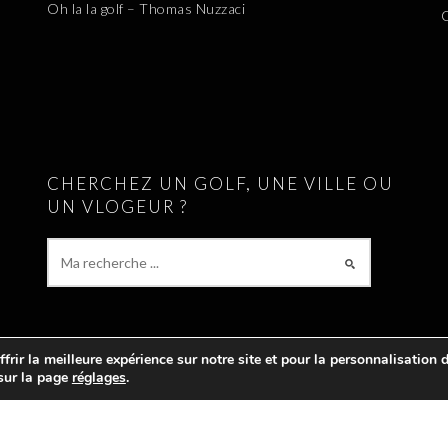
Oh la la golf – Thomas Nuzzaci
CHERCHEZ UN GOLF, UNE VILLE OU
UN VLOGEUR ?
rir la meilleure expérience sur notre site et pour la personnalisation de
 sur la page
réglages
.
PARCOURS DE GOLF EN FRANCE, EN SUISSE, EN BELGIQUE ET AU LUXE
ACANCES. LE SITE RÉFÉRENCE ÉGALEMENT
TOUS LES VLOGS GOLF
ET LES