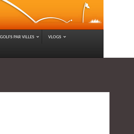
GOLFS PAR VILLES
VLOGS