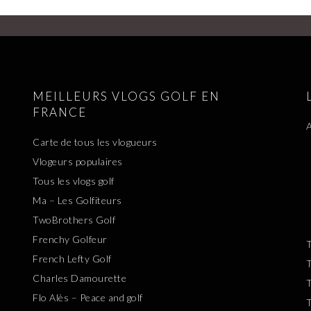
MEILLEURS VLOGS GOLF EN
FRANCE
A
Carte de tous les vlogueurs
Vlogeurs populaires
Tous les vlogs golf
Ma – Les Golfiteurs
TwoBrothers Golf
Frenchy Golfeur
T
French Lefty Golf
T
Charles Damourette
T
Flo Alès – Peace and golf
T