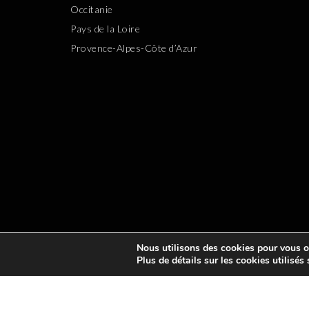
Occitanie
Pays de la Loire
Provence-Alpes-Côte d’Azur
Nous utilisons des cookies pour vous off
Plus de détails sur les cookies utilisés
TOUSLESGOLFS.COM EST UN
ANNUAIRE DE TOUS LES 
DE CHEZVOUS OU LORS DE VOS V