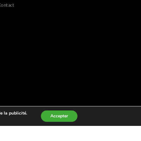
Contact
 la publicité.
Accepter
MBOURG
. IL VOUS PERMET DE TROUVER UN GOLF AUTOUR
VLOGEURS LES PLUS POPULAIRES
.