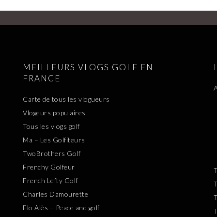
MEILLEURS VLOGS GOLF EN
FRANCE
A
Carte de tous les vlogueurs
Vlogeurs populaires
Tous les vlogs golf
Ma – Les Golfiteurs
TwoBrothers Golf
Frenchy Golfeur
T
French Lefty Golf
T
Charles Damourette
T
Flo Alès – Peace and golf
T