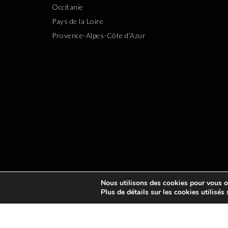
Occitanie
Pays de la Loire
Provence-Alpes-Côte d’Azur
Nous utilisons des cookies pour vous off
Plus de détails sur les cookies utilisés
TOUSLESGOLFS.COM EST UN
ANNUAIRE DE TOUS LES 
DE CHEZVOUS OU LORS DE VOS V