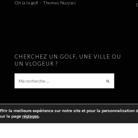
Oh la la golf – Thomas Nuzzaci
CHERCHEZ UN GOLF, UNE VILLE OU
UN VLOGEUR ?
rir la meilleure expérience sur notre site et pour la personnalisation de
 sur la page
réglages
.
PARCOURS DE GOLF EN FRANCE, EN SUISSE, EN BELGIQUE ET AU LUXE
ACANCES. LE SITE RÉFÉRENCE ÉGALEMENT
TOUS LES VLOGS GOLF
ET LES