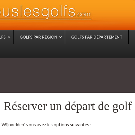
LFS
GOLFS PAR RÉGION
GOLFS PAR DÉPARTEMENT
Réserver un départ de golf
 Wijnvelden" vous avez les options suivantes :