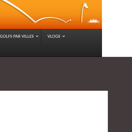
GOLFS PAR VILLES
VLOGS