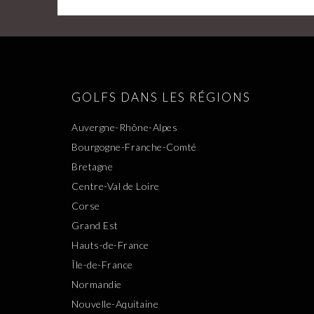
GOLFS DANS LES RÉGIONS
Auvergne-Rhône-Alpes
Bourgogne-Franche-Comté
Bretagne
Centre-Val de Loire
Corse
Grand Est
Hauts-de-France
Île-de-France
Normandie
Nouvelle-Aquitaine