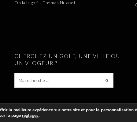
Oh la la golf – Thomas Nuzzaci
CHERCHEZ UN GOLF, UNE VILLE OU
UN VLOGEUR ?
rir la meilleure expérience sur notre site et pour la personnalisation de
 sur la page
réglages
.
PARCOURS DE GOLF EN FRANCE, EN SUISSE, EN BELGIQUE ET AU LUXE
ACANCES. LE SITE RÉFÉRENCE ÉGALEMENT
TOUS LES VLOGS GOLF
ET LES