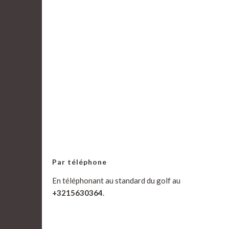
Par téléphone
En téléphonant au standard du golf au
+3215630364
.