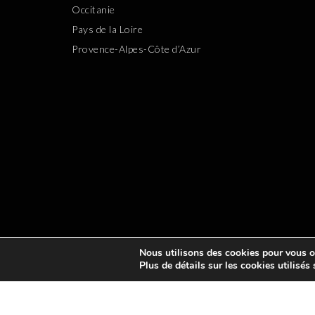
Occitanie
Pays de la Loire
Provence-Alpes-Côte d’Azur
Nous utilisons des cookies pour vous off
Plus de détails sur les cookies utilisés
TOUSLESGOLFS.COM EST UN
ANNUAIRE DE TOUS LES 
DE CHEZVOUS OU LORS DE VOS V