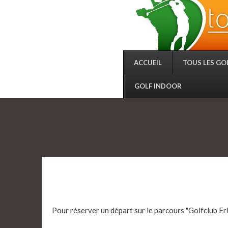
ACCUEIL
TOUS LES GO
GOLF INDOOR
Pour réserver un départ sur le parcours "Golfclub Erl