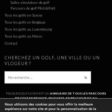
Salles simulateur de golf
Parcours de golf Pitch&Putt
Tous les golfs en Suisse
Tous les golfs en Belgique
Tous les golfs au Luxembourg
Tous les golfs au Maroc
Contact
CHERCHEZ UN GOLF, UNE VILLE OU UN
VLOGEUR ?
TOUSLESGOLFS.COM EST UN
ANNUAIRE DE TOUS LES PARCOURS
DE GOLF EN FRANCE, EN SUISSE, EN BELGIQUE ET AU
LUXEMBOURG
. IL VOUS PERMET DE TROUVER UN GOLF AUTOUR DE
Nous utilisons des cookies pour vous offrir la meilleure
CHEZVOUS OU LORS DE VOS VACANCES. LE SITE RÉFÉRENCE
expérience sur notre site et pour la personnalisation de la