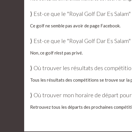
⟩ Est-ce que le "Royal Golf Dar Es Salam
Ce golf ne semble pas avoir de page Facebook.
⟩ Est-ce que le "Royal Golf Dar Es Salam" 
Non, ce golf n'est pas privé.
⟩ Où trouver les résultats des compétitio
Tous les résultats des compétitions se trouve sur la
⟩ Où trouver mon horaire de départ pour
Retrouvez tous les départs des prochaines compétit