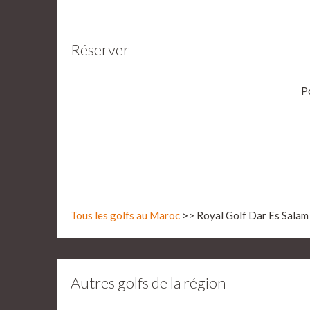
Réserver
P
Tous les golfs au Maroc
>> Royal Golf Dar Es Salam
Autres golfs de la région