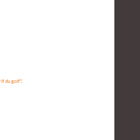
rif du golf"
.