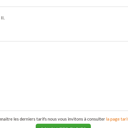
II.
naitre les derniers tarifs nous vous invitons à consulter
la page tari