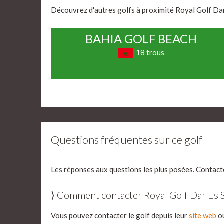
Découvrez d'autres golfs à proximité Royal Golf Dar 
BAHIA GOLF BEACH
18 trous
Questions fréquentes sur ce golf
Les réponses aux questions les plus posées. Contact
⟩ Comment contacter Royal Golf Dar Es 
Vous pouvez contacter le golf depuis leur
site web
ou