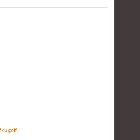
f du golf
.