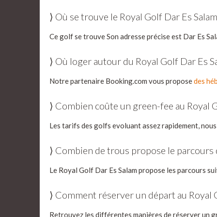
⟩ Où se trouve le Royal Golf Dar Es Salam
Ce golf se trouve Son adresse précise est Dar Es Sal
⟩ Où loger autour du Royal Golf Dar Es S
Notre partenaire Booking.com vous propose
des héb
⟩ Combien coûte un green-fee au Royal G
Les tarifs des golfs evoluant assez rapidement, nous
⟩ Combien de trous propose le parcours 
Le Royal Golf Dar Es Salam propose les parcours suiva
⟩ Comment réserver un départ au Royal 
Retrouvez les différentes manières de réserver un g