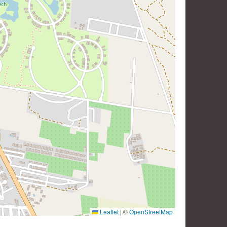
Leaflet
|
©
OpenStreetMap