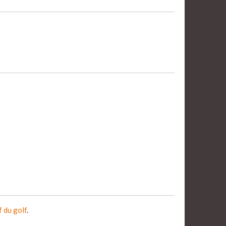
f du golf
.